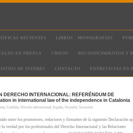
TÍFICAS RECIENTES
LIBROS . MONOGRAFIAS
PUB
CULOS EN PRENSA
VÍDEOS
RECONOCIMIENTOS Y D
SITIOS DE INTERÉS
CONTACTO
ENTREVISTAS EN 
N DERECHO INTERNACIONAL: REFERÉNDUM DE
ion in international law of the independence in Catalonia
onia
,
Cataluña
,
Derecho internacional
,
España
,
Secesión
,
Secession
o entre los promotores, redactores y firmantes de la siguiente Declaración q
e la verdad por los profesionales del Derecho Internacional y las Relaciones