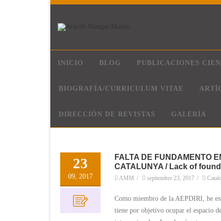
INICIO
BLOG
PUBLICACIONES CIEN
BIOGRAFÍA/CURRICULUM VITAE
ARTÍ
DIRECCIÓN DE REVISTAS
GALERÍA
FALTA DE FUNDAMENTO E
23
CATALUNYA / Lack of foundat
09, 2017
AMM
/
septiembre 23, 2017
/
Catal
Como miembro de la AEPDIRI, he estad
tiene por objetivo ocupar el espacio d