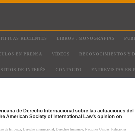
TÍFICAS RECIENTES
LIBROS . MONOGRAFIAS
PUB
CULOS EN PRENSA
VÍDEOS
RECONOCIMIENTOS Y D
SITIOS DE INTERÉS
CONTACTO
ENTREVISTAS EN 
icana de Derecho Internacional sobre las actuaciones del
he American Society of International Law’s opinion on
so de la fuerza
,
Derecho internacional
,
Derechos humanos
,
Naciones Unidas
,
Relaciones