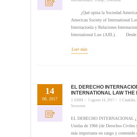
internacionales
,
Trump
,
Venezuela
¿Qué opina la Sociedad Americana 
American Society of International Law
Internacionla y Relaciones Internacio
International Law (AJIL). Desde el
Leer más
EL DERECHO INTERNACIO
14
INTERNATIONAL LAW THE 
08, 2017
AMM
/
agosto 14, 2017
/
Cataluña
,
Secession
EL DERECHO INTERNACIONAL ¿F
Unidas de 1966 (de Derechos Civiles 
más importante en rango y contenido d