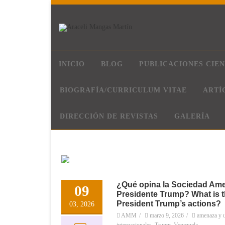
INICIO
BLOG
PUBLICACIONES CIEN
BIOGRAFÍA/CURRICULUM VITAE
ARTÍ
DIRECCIÓN DE REVISTAS
GALERÍA
¿Qué opina la Sociedad Amer
09
Presidente Trump? What is t
President Trump’s actions?
03, 2026
AMM
/
marzo 9, 2026
/
amenaza y u