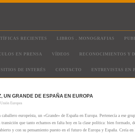
TÍFICAS RECIENTES
LIBROS . MONOGRAFIAS
PUB
CULOS EN PRENSA
VÍDEOS
RECONOCIMIENTOS Y D
SITIOS DE INTERÉS
CONTACTO
ENTREVISTAS EN 
, UN GRANDE DE ESPAÑA EN EUROPA
,
Unión Europea
n caballero europeísta, un «Grande» de España en Europa. Pertenecía a ese gru
 transición que tanto echamos en falta hoy en la clase política: bien formado, d
 abierto y con su pensamiento puesto en el futuro de Europa y España. Creía en 