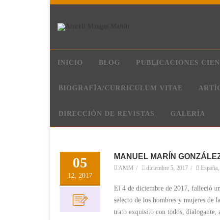
INICIO
BLOG
PUBLICACIONES CIEN
BIOGRAFÍA/CURRICULUM VITAE
ARTÍ
DIRECCIÓN DE REVISTAS
GALERÍA
MANUEL MARÍN GONZÁLEZ
05
AMM
/
diciembre 5, 2017
/
España
12, 2017
El 4 de diciembre de 2017, falleció u
selecto de los hombres y mujeres de la
trato exquisito con todos, dialogante,