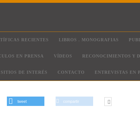
TÍFICAS RECIENTES
LIBROS . MONOGRAFIAS
PUB
CULOS EN PRENSA
VÍDEOS
RECONOCIMIENTOS Y D
SITIOS DE INTERÉS
CONTACTO
ENTREVISTAS EN 
tweet
compartir